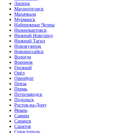
Липецк
Магнитогорск
Махачкала
Мурманск
Набережные Челны
Нижневартовск
Нижний Новгород
Нижний Тагил
Новокузнецк
Новороссийск
Вологда
Воронеж
Грозный
Орёл
Оренбург
Пенза
Пермь
Петрозаводск
Подольск
Ростов-на-Дону
Рязань
Самара
Саранск
Саратов
Севастополь