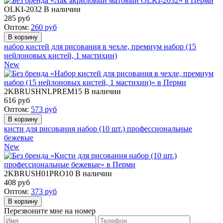
OLKI-2032
В наличии
285
руб
Оптом:
260
руб
набор кистей для рисования в чехле, премиум набор (15
нейлоновых кистей, 1 мастихин)
New
2KBRUSHNLPREM15
В наличии
616
руб
Оптом:
573
руб
кисти для рисования набор (10 шт.) профессиональные
бежевые
New
2KBRUSH01PRO10
В наличии
408
руб
Оптом:
373
руб
Перезвоните мне на номер