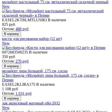
мольберт настольный 75 см, металлический складной черный
New
EASEL2KTBLMTLUSIKI
В наличии
825
руб
Оптом:
488
руб
кисти для рисования набор (12 шт)
New
6972683500235
В наличии
350
руб
Оптом:
270
руб
мольберт лира большой, 175 см, сосна
EASEL2KLIRA175
В наличии
1 108
руб
Оптом:
1 031
руб
лак акриловый матовый olki-2032
New