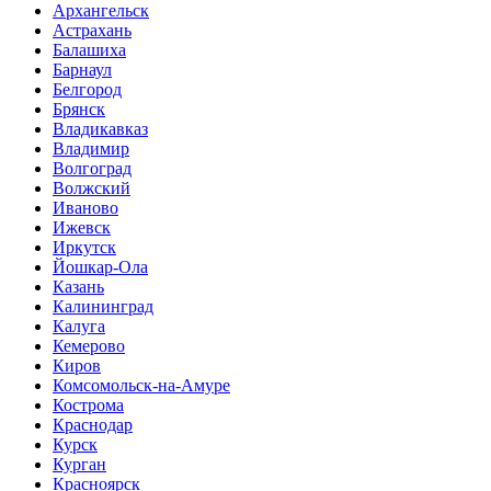
Архангельск
Астрахань
Балашиха
Барнаул
Белгород
Брянск
Владикавказ
Владимир
Волгоград
Волжский
Иваново
Ижевск
Иркутск
Йошкар-Ола
Казань
Калининград
Калуга
Кемерово
Киров
Комсомольск-на-Амуре
Кострома
Краснодар
Курск
Курган
Красноярск