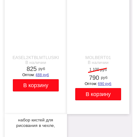
NEW
-28%
NEW
EASEL2KTBLMTLUSIKI
MOLBERT01
В наличии
В наличии
825
руб
1 100 руб
Оптом:
488
руб
790
руб
Оптом:
690
руб
набор кистей для
рисования в чехле,
премиум набор (15
NEW
нейлоновых кистей, 1