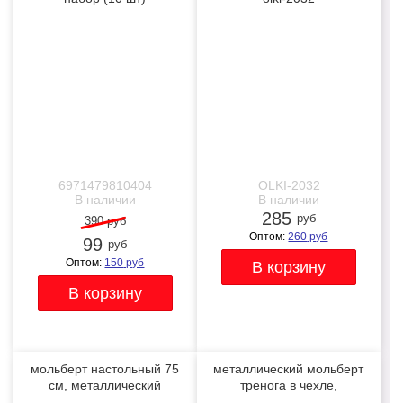
-75%
NEW
NEW
6971479810404
OLKI-2032
В наличии
В наличии
285
руб
390 руб
Оптом:
260
руб
99
руб
Оптом:
150
руб
мольберт настольный 75
металлический мольберт
см, металлический
тренога в чехле,
складной черный
телескопический