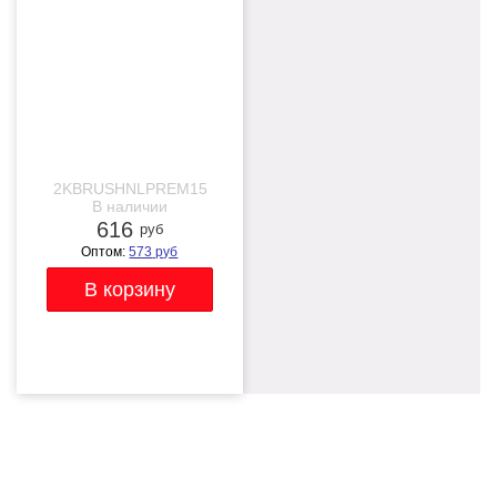
мастихин)
2KBRUSHNLPREM15
В наличии
616
руб
Оптом:
573
руб