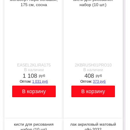
175 см, сосна
набор (10 шт.)
профессиональные
NEW
бежевые
EASEL2KLIRA175
2KBRUSH01PRO10
В наличии
В наличии
1 108
408
руб
руб
Оптом:
1 031
руб
Оптом:
373
руб
кисти для рисования
лак акриловый матовый
набор (10 шт)
olki-2032