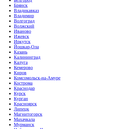
Белгород
Брянск
Владикавказ
Владимир
Волгоград
Волжский
Иваново
Ижевск
Иркутск
Йошкар-Ола
Казань
Калининград
Калуга
Кемерово
Киров
Комсомольск-на-Амуре
Кострома
Краснодар
Курск
Курган
Красноярск
Липецк
Магнитогорск
Махачкала
Мурманск