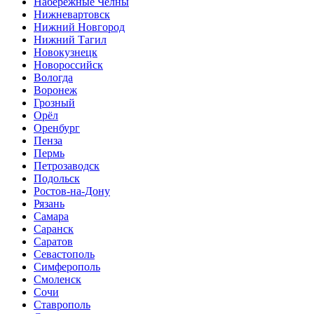
Набережные Челны
Нижневартовск
Нижний Новгород
Нижний Тагил
Новокузнецк
Новороссийск
Вологда
Воронеж
Грозный
Орёл
Оренбург
Пенза
Пермь
Петрозаводск
Подольск
Ростов-на-Дону
Рязань
Самара
Саранск
Саратов
Севастополь
Симферополь
Смоленск
Сочи
Ставрополь