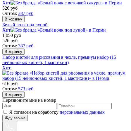
Хит
526
руб
Оптом:
387
руб
Белый волк под луной
Хит
1 050
руб
526
руб
Оптом:
387
руб
Набор кистей для рисования в чехле, премиум набор (15
нейлоновых кистей, 1 мастихин)
Хит
616
руб
Оптом:
573
руб
Перезвоните мне на номер
Я согласен на обработку
персональных данных
Жду звонка