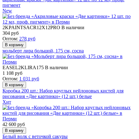
пигмент
New
2KPAINTSACR12X12PRO
В наличии
304
руб
Оптом:
278
руб
мольберт лира большой, 175 см, сосна
EASEL2KLIRA175
В наличии
1 108
руб
Оптом:
1 031
руб
Коробка 200 шт.: Набор круглых нейлоновых кистей для
рисования «Две картинки» (12 шт.) белые
Хит
42 600
руб
Белый волк с веточкой сакуры