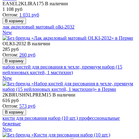
EASEL2KLIRA175
В наличии
1 108
руб
Оптом:
1 031
руб
лак акриловый матовый olki-2032
New
OLKI-2032
В наличии
285
руб
Оптом:
260
руб
набор кистей для рисования в чехле, премиум набор (15
нейлоновых кистей, 1 мастихин)
New
2KBRUSHNLPREM15
В наличии
616
руб
Оптом:
573
руб
кисти для рисования набор (10 шт.) профессиональные
бежевые
New