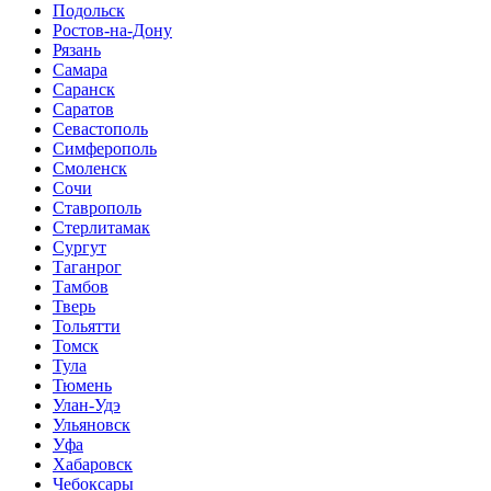
Подольск
Ростов-на-Дону
Рязань
Самара
Саранск
Саратов
Севастополь
Симферополь
Смоленск
Сочи
Ставрополь
Стерлитамак
Сургут
Таганрог
Тамбов
Тверь
Тольятти
Томск
Тула
Тюмень
Улан-Удэ
Ульяновск
Уфа
Хабаровск
Чебоксары