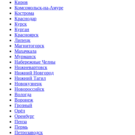
Киров
Комсомольск-на-Амуре
Кострома
Краснодар
Курск
Курган
Красноярск
Липецк
Магнитогорск
Махачкала
Мурманск
Набережные Челны
Нижневартовск
Нижний Новгород
Нижний Тагил
Новокузнецк
Новороссийск
Вологда
Воронеж
Грозный
Орёл
Оренбург
Пенза
Пермь
Петрозаводск