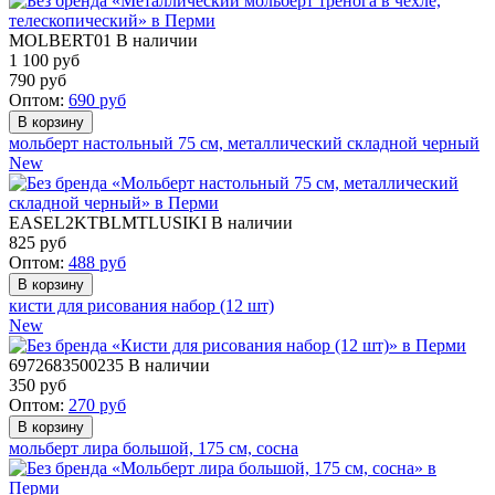
MOLBERT01
В наличии
1 100 руб
790
руб
Оптом:
690
руб
мольберт настольный 75 см, металлический складной черный
New
EASEL2KTBLMTLUSIKI
В наличии
825
руб
Оптом:
488
руб
кисти для рисования набор (12 шт)
New
6972683500235
В наличии
350
руб
Оптом:
270
руб
мольберт лира большой, 175 см, сосна