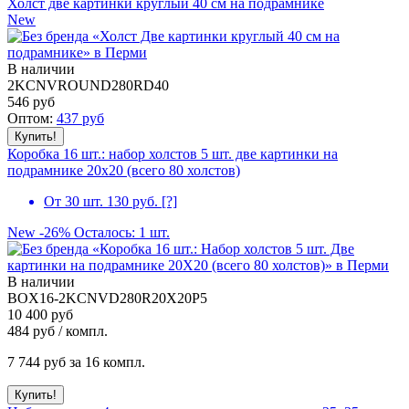
Холст две картинки круглый 40 см на подрамнике
New
В наличии
2KCNVROUND280RD40
546
руб
Оптом:
437
руб
Коробка 16 шт.: набор холстов 5 шт. две картинки на
подрамнике 20x20 (всего 80 холстов)
От 30 шт. 130 руб.
[?]
New
-26%
Осталось: 1 шт.
В наличии
BOX16-2KCNVD280R20X20P5
10 400 руб
484
руб / компл.
7 744
руб за 16 компл.