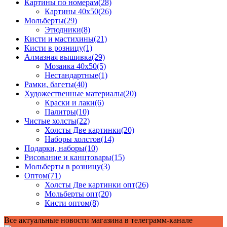
Картины по номерам
(28)
Картины 40x50
(26)
Мольберты
(29)
Этюдники
(8)
Кисти и мастихины
(21)
Кисти в розницу
(1)
Алмазная вышивка
(29)
Мозаика 40x50
(5)
Нестандартные
(1)
Рамки, багеты
(40)
Художественные материалы
(20)
Краски и лаки
(6)
Палитры
(10)
Чистые холсты
(22)
Холсты Две картинки
(20)
Наборы холстов
(14)
Подарки, наборы
(10)
Рисование и канцтовары
(15)
Мольберты в розницу
(3)
Оптом
(71)
Холсты Две картинки опт
(26)
Мольберты опт
(20)
Кисти оптом
(8)
Все актуальные новости магазина в телеграмм-канале