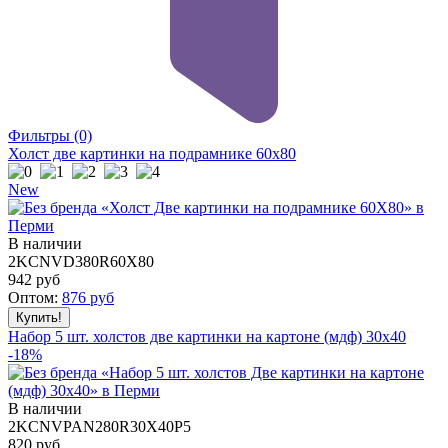
Фильтры
(0)
Холст две картинки на подрамнике 60x80
New
В наличии
2KCNVD380R60X80
942
руб
Оптом:
876
руб
Набор 5 шт. холстов две картинки на картоне (мдф) 30x40
-18%
В наличии
2KCNVPAN280R30X40P5
820 руб