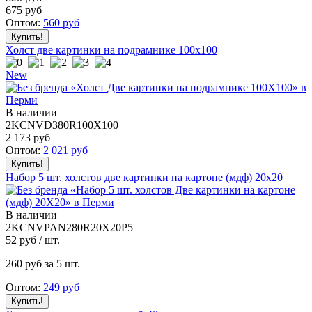
675
руб
Оптом:
560
руб
Холст две картинки на подрамнике 100x100
New
В наличии
2KCNVD380R100X100
2 173
руб
Оптом:
2 021
руб
Набор 5 шт. холстов две картинки на картоне (мдф) 20x20
В наличии
2KCNVPAN280R20X20P5
52
руб / шт.
260
руб за 5 шт.
Оптом:
249
руб