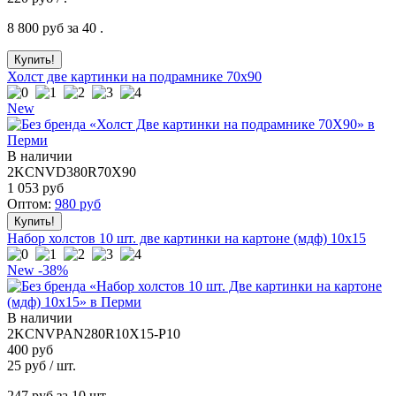
8 800
руб за 40 .
Холст две картинки на подрамнике 70x90
New
В наличии
2KCNVD380R70X90
1 053
руб
Оптом:
980
руб
Набор холстов 10 шт. две картинки на картоне (мдф) 10x15
New
-38%
В наличии
2KCNVPAN280R10X15-P10
400 руб
25
руб / шт.
247
руб за 10 шт.