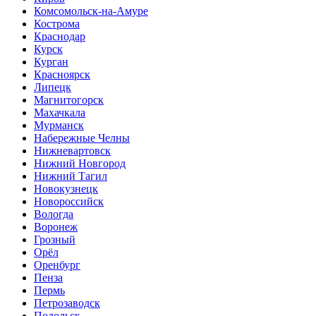
Комсомольск-на-Амуре
Кострома
Краснодар
Курск
Курган
Красноярск
Липецк
Магнитогорск
Махачкала
Мурманск
Набережные Челны
Нижневартовск
Нижний Новгород
Нижний Тагил
Новокузнецк
Новороссийск
Вологда
Воронеж
Грозный
Орёл
Оренбург
Пенза
Пермь
Петрозаводск
Подольск