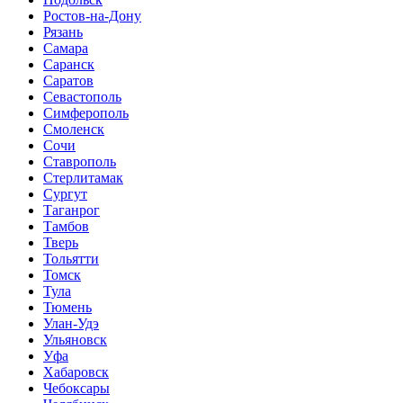
Ростов-на-Дону
Рязань
Самара
Саранск
Саратов
Севастополь
Симферополь
Смоленск
Сочи
Ставрополь
Стерлитамак
Сургут
Таганрог
Тамбов
Тверь
Тольятти
Томск
Тула
Тюмень
Улан-Удэ
Ульяновск
Уфа
Хабаровск
Чебоксары