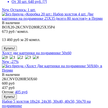
От 30 шт. 640 руб.
[?]
New
Осталось: 1 шт.
В наличии
BOX20-2KCNVD280R25X35P4
673
руб / компл.
13 460
руб за 20 компл.
Холст две картинки на подрамнике 50x60
New
-27%
В наличии
2KCNVD280R50X60
600 руб
437
руб
Оптом:
405
руб
Набор 5 холстов 18x24, 24x30, 30x40, 40x50, 50x70 на
подрамнике