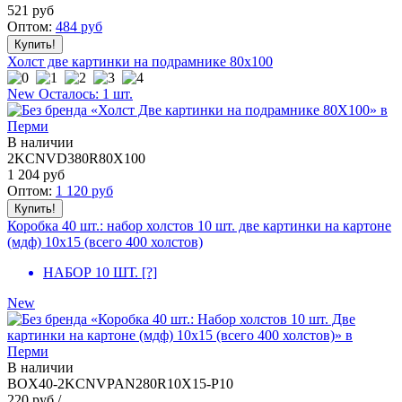
521
руб
Оптом:
484
руб
Холст две картинки на подрамнике 80x100
New
Осталось: 1 шт.
В наличии
2KCNVD380R80X100
1 204
руб
Оптом:
1 120
руб
Коробка 40 шт.: набор холстов 10 шт. две картинки на картоне
(мдф) 10x15 (всего 400 холстов)
НАБОР 10 ШТ.
[?]
New
В наличии
BOX40-2KCNVPAN280R10X15-P10
220
руб / .