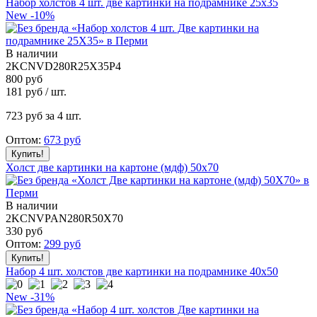
Набор холстов 4 шт. две картинки на подрамнике 25x35
New
-10%
В наличии
2KCNVD280R25X35P4
800 руб
181
руб / шт.
723
руб за 4 шт.
Оптом:
673
руб
Холст две картинки на картоне (мдф) 50x70
В наличии
2KCNVPAN280R50X70
330
руб
Оптом:
299
руб
Набор 4 шт. холстов две картинки на подрамнике 40x50
New
-31%