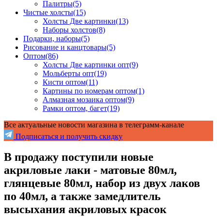
Палитры
(5)
Чистые холсты
(15)
Холсты Две картинки
(13)
Наборы холстов
(8)
Подарки, наборы
(5)
Рисование и канцтовары
(5)
Оптом
(86)
Холсты Две картинки опт
(9)
Мольберты опт
(19)
Кисти оптом
(11)
Картины по номерам оптом
(1)
Алмазная мозаика оптом
(9)
Рамки оптом, багет
(19)
Все актуальные новости магазина в телеграмм-канале
Подписаться и получить скидку
В продажу поступили новые
акриловые лаки - матовые 80мл,
глянцевые 80мл, набор из двух лаков
по 40мл, а также замедлитель
высыхания акриловых красок