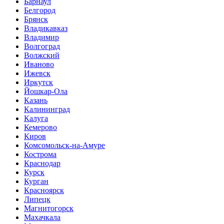
Барнаул
Белгород
Брянск
Владикавказ
Владимир
Волгоград
Волжский
Иваново
Ижевск
Иркутск
Йошкар-Ола
Казань
Калининград
Калуга
Кемерово
Киров
Комсомольск-на-Амуре
Кострома
Краснодар
Курск
Курган
Красноярск
Липецк
Магнитогорск
Махачкала