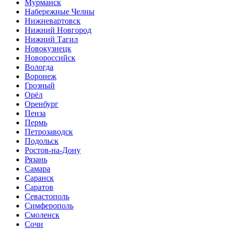
Мурманск
Набережные Челны
Нижневартовск
Нижний Новгород
Нижний Тагил
Новокузнецк
Новороссийск
Вологда
Воронеж
Грозный
Орёл
Оренбург
Пенза
Пермь
Петрозаводск
Подольск
Ростов-на-Дону
Рязань
Самара
Саранск
Саратов
Севастополь
Симферополь
Смоленск
Сочи